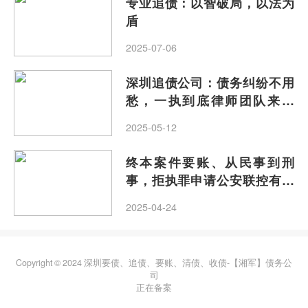
专业追债：以智破局，以法为
盾
2025-07-06
深圳追债公司：债务纠纷不用
愁，一执到底律师团队来解
忧！
2025-05-12
终本案件要账、从民事到刑
事，拒执罪申请公安联控有多
难？
2025-04-24
Copyright © 2024 深圳要债、追债、要账、清债、收债-【湘军】债务公
司
正在备案