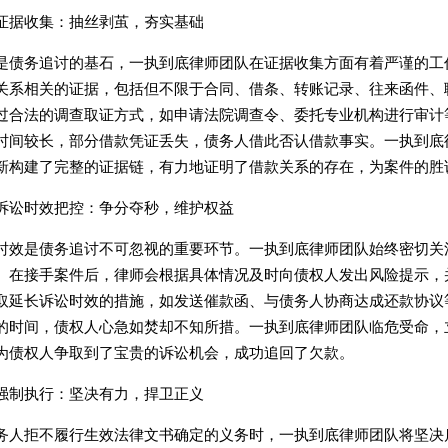
证据收集：抽丝剥茧，夯实基础
是债务追讨的基石，一执到底律师团队在证据收集方面有着严谨的工
关系相关的证据，包括但不限于合同、借条、转账记录、往来函件、
过合法的调查取证方式，如申请法院调查令、委托专业机构进行审计
时间较长，部分借款凭证丢失，债务人借此否认借款事实。一执到底
新构建了完整的证据链，有力地证明了借款关系的存在，为案件的胜
诉讼时效把控：争分夺秒，维护权益
时效是债务追讨不可忽视的重要环节。一执到底律师团队始终密切关
。在接手案件后，律师会根据具体情况及时向债权人发出风险提示，
取延长诉讼时效的措施，如发送催款函、与债务人协商达成还款协议
的时间，债权人心急如焚却不知所措。一执到底律师团队临危受命，
为债权人争取到了宝贵的诉讼机会，成功追回了欠款。
强制执行：坚决有力，捍卫正义
务人拒不履行生效法律文书确定的义务时，一执到底律师团队将坚决