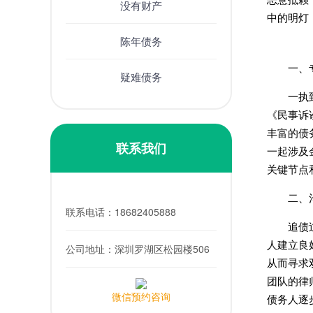
没有财产
中的明灯
陈年债务
一、
疑难债务
一执
《民事诉
丰富的债
联系我们
一起涉及
关键节点
二、
联系电话：
18682405888
追债
人建立良
公司地址：
深圳罗湖区松园楼506
从而寻求
团队的律
微信预约咨询
债务人逐