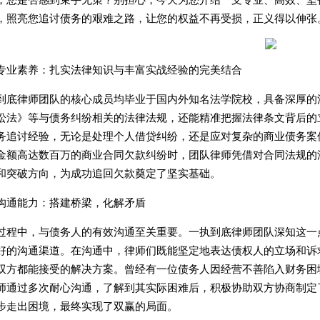
，照亮您追讨债务的艰难之路，让您的权益不再受损，正义得以伸张
专业素养：扎实法律知识与丰富实战经验的完美结合
到底律师团队的核心成员均毕业于国内外知名法学院校，具备深厚的
讼法》等与债务纠纷相关的法律法规，还能精准把握法律条文背后的
务追讨经验，无论是处理个人借贷纠纷，还是应对复杂的商业债务案
金额高达数百万的商业合同欠款纠纷时，团队律师凭借对合同法规的
和突破方向，为成功追回欠款奠定了坚实基础。
沟通能力：搭建桥梁，化解矛盾
过程中，与债务人的有效沟通至关重要。一执到底律师团队深知这一
好的沟通渠道。在沟通中，律师们既能坚定地表达债权人的立场和诉
双方都能接受的解决方案。曾经有一位债务人因经营不善陷入财务困
师通过多次耐心沟通，了解到其实际困难后，积极协助双方协商制定
步走出困境，最终实现了双赢的局面。