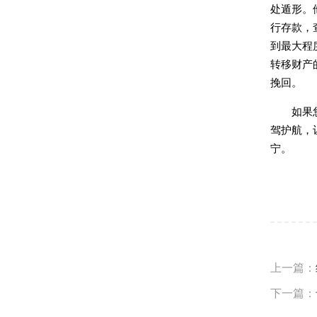
处遁形。
行存款，
到最大程
转移财产
挽回。
如果
驾护航，
宁。
上一篇：
下一篇：